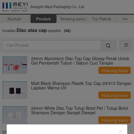
Jiangyin Meyi Packaging Co., Ltd.
Rumah
Produk
Tentang kami
Tur Pabrik
>>
Disc atas cap
Kualitas
supplier.
(46)
24mm Aluminium Disc Top Cap Glossy Perak Untuk
Gel Pembersih Tubuh / Sabun Cuci Tangan
Hubungi kami
Matt Black Shampoo Plastik Top Cap 20/410 Dengan
Lapisan Warna UV
Hubungi kami
24mm White Disc Top Tutup Botol Pet / Tutup Botol
Shampoo Dengan Sangat Disegel
Hubungi kami
Tutup Botol Kosmetik Aluminium Disc Top Shiny