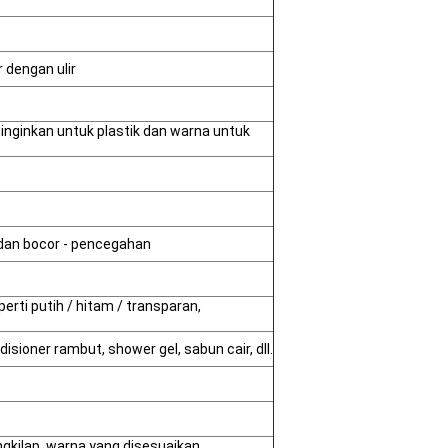
 dengan ulir
 inginkan untuk plastik dan warna untuk
 dan bocor - pencegahan
rti putih / hitam / transparan,
sioner rambut, shower gel, sabun cair, dll.
gkilap, warna yang disesuaikan