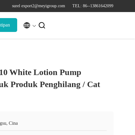
surel export2@meyigroup.com
TEL: 86--13861642099


tipan
410 White Lotion Pump
uk Produk Penghilang / Cat
ngsu, Cina