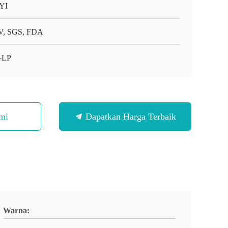
YI
, SGS, FDA
-LP
mi
Dapatkan Harga Terbaik
Warna: