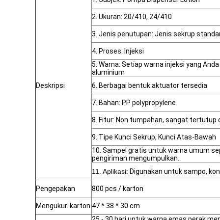
2. Ukuran: 20/410, 24/410
3. Jenis penutupan: Jenis sekrup standar
4. Proses: Injeksi
5. Warna: Setiap warna injeksi yang Anda
aluminium
Deskripsi
6. Berbagai bentuk aktuator tersedia
7. Bahan: PP polypropylene
8. Fitur: Non tumpahan, sangat tertutup
9. Tipe Kunci Sekrup, Kunci Atas-Bawah
10. Sampel gratis untuk warna umum sepe
pengiriman mengumpulkan.
11. Aplikasi:
Digunakan untuk sampo, kondi
Pengepakan
800 pcs / karton
Mengukur. karton
47 * 38 * 30 cm
25 - 30 hari untuk warna emas perak men