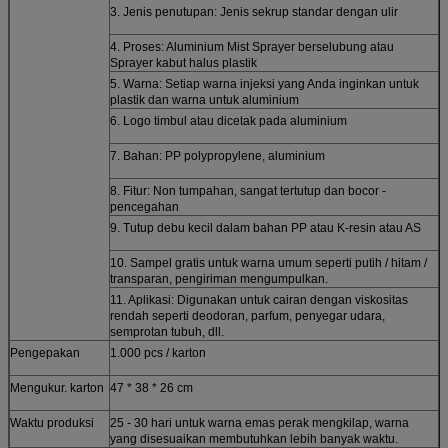
3. Jenis penutupan: Jenis sekrup standar dengan ulir
4. Proses: Aluminium Mist Sprayer berselubung atau
Sprayer kabut halus plastik
5. Warna: Setiap warna injeksi yang Anda inginkan untuk
plastik dan warna untuk aluminium
6. Logo timbul atau dicetak pada aluminium
7. Bahan: PP polypropylene, aluminium
8. Fitur: Non tumpahan, sangat tertutup dan bocor -
pencegahan
9. Tutup debu kecil dalam bahan PP atau K-resin atau AS
10. Sampel gratis untuk warna umum seperti putih / hitam /
transparan, pengiriman mengumpulkan.
11. Aplikasi:
Digunakan untuk cairan dengan viskositas
rendah seperti deodoran, parfum, penyegar udara,
semprotan tubuh, dll.
Pengepakan
1.000 pcs / karton
Mengukur. karton
47 * 38 * 26 cm
Waktu produksi
25 - 30 hari untuk warna emas perak mengkilap, warna
yang disesuaikan membutuhkan lebih banyak waktu.