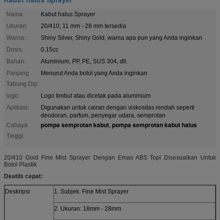
Nama:
Kabut halus Sprayer
Ukuran:
20/410; 11 mm - 28 mm tersedia
Warna:
Shiny Silver, Shiny Gold, warna apa pun yang Anda inginkan
Dosis:
0.15cc
Bahan:
Aluminium, PP, PE, SUS 304, dll.
Panjang
Menurut Anda botol yang Anda inginkan
Tabung Dip:
logo:
Logo timbul atau dicetak pada aluminium
Aplikasi:
Digunakan untuk cairan dengan viskositas rendah seperti
deodoran, parfum, penyegar udara, semprotan
pompa semprotan kabut
pompa semprotan kabut halus
Cahaya
,
Tinggi:
20/410 Gold Fine Mist Sprayer Dengan Emas ABS Topi Disesuaikan Untuk
Botol Plastik
Deatils cepat:
Deskripsi
1. Subjek: Fine Mist Sprayer
2. Ukuran: 18mm - 28mm