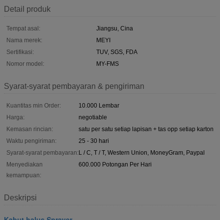
Detail produk
Tempat asal:
Jiangsu, Cina
Nama merek:
MEYI
Sertifikasi:
TUV, SGS, FDA
Nomor model:
MY-FMS
Syarat-syarat pembayaran & pengiriman
Kuantitas min Order:
10.000 Lembar
Harga:
negotiable
Kemasan rincian:
satu per satu setiap lapisan + tas opp setiap karton
Waktu pengiriman:
25 - 30 hari
Syarat-syarat pembayaran:
L / C, T / T, Western Union, MoneyGram, Paypal
Menyediakan
600.000 Potongan Per Hari
kemampuan:
Deskripsi
Kabut halus Sprayer