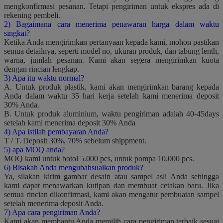
mengkonfirmasi pesanan.
Tetapi pengiriman untuk ekspres ada di
rekening pembeli.
2) Bagaimana cara menerima penawaran harga dalam waktu
singkat?
Ketika Anda mengirimkan pertanyaan kepada kami, mohon pastikan
semua detailnya, seperti model no, ukuran produk, dan tabung lenth,
warna, jumlah pesanan.
Kami akan segera mengirimkan kuota
dengan rincian lengkap.
3) Apa itu waktu normal?
A. Untuk produk plastik, kami akan mengirimkan barang kepada
Anda dalam waktu 35 hari kerja setelah kami menerima deposit
30% Anda.
B. Untuk produk aluminium, waktu pengiriman adalah 40-45days
setelah kami menerima deposit 30% Anda
4) Apa istilah pembayaran Anda?
T / T.
Deposit 30%, 70% sebelum shippment.
5) apa MOQ anda?
MOQ kami untuk botol 5.000 pcs, untuk pompa 10.000 pcs.
6) Bisakah Anda mengubahsuaikan produk?
Ya, silakan kirim gambar desain atau sampel asli Anda sehingga
kami dapat menawarkan kutipan dan membuat cetakan baru. Jika
semua rincian dikonfirmasi, kami akan mengatur pembuatan sampel
setelah menerima deposit Anda.
7) Apa cara pengiriman Anda?
Kami akan membantu Anda memilih cara pengiriman terbaik sesuai