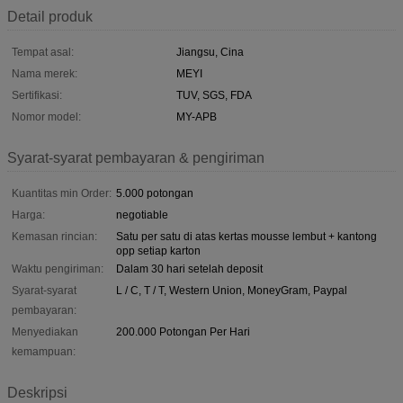
Detail produk
Tempat asal:
Jiangsu, Cina
Nama merek:
MEYI
Sertifikasi:
TUV, SGS, FDA
Nomor model:
MY-APB
Syarat-syarat pembayaran & pengiriman
Kuantitas min Order:
5.000 potongan
Harga:
negotiable
Kemasan rincian:
Satu per satu di atas kertas mousse lembut + kantong
opp setiap karton
Waktu pengiriman:
Dalam 30 hari setelah deposit
Syarat-syarat
L / C, T / T, Western Union, MoneyGram, Paypal
pembayaran:
Menyediakan
200.000 Potongan Per Hari
kemampuan:
Deskripsi