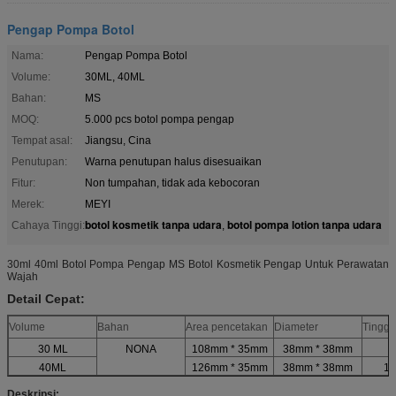
Pengap Pompa Botol
Nama:
Pengap Pompa Botol
Volume:
30ML, 40ML
Bahan:
MS
MOQ:
5.000 pcs botol pompa pengap
Tempat asal:
Jiangsu, Cina
Penutupan:
Warna penutupan halus disesuaikan
Fitur:
Non tumpahan, tidak ada kebocoran
Merek:
MEYI
botol kosmetik tanpa udara
botol pompa lotion tanpa udara
Cahaya Tinggi:
,
30ml 40ml Botol Pompa Pengap MS Botol Kosmetik Pengap Untuk Perawatan
Wajah
Detail Cepat:
Volume
Bahan
Area pencetakan
Diameter
Tinggi
30 ML
NONA
108mm * 35mm
38mm * 38mm
1
40ML
126mm * 35mm
38mm * 38mm
1
Deskripsi: