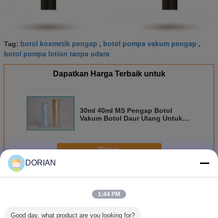
botol kosmetik pengap
botol pompa vakum pengap
Tag:
,
,
botol pompa lotion tanpa udara
Dapatkan Harga Terbaik untuk
30ml 40ml MS Pengap Botol
Vakum Botol Daur Ulang Untuk
Perawatan Wajah Lotion
Terus
DORIAN
Pengap Pompa Botol
Lebih
1:44 PM
Good day, what product are you looking for?